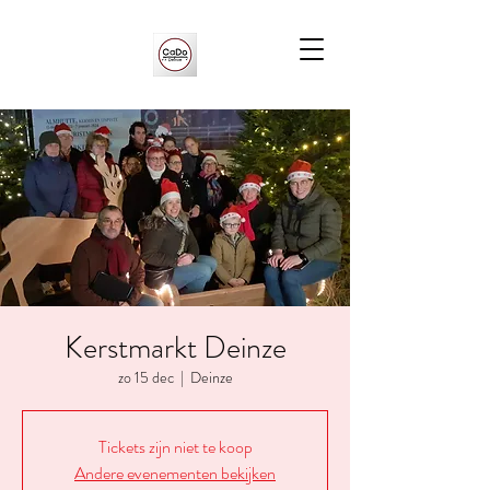
Kerstmarkt Deinze
zo 15 dec
  |  
Deinze
Tickets zijn niet te koop
Andere evenementen bekijken